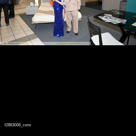
f2883008_conv