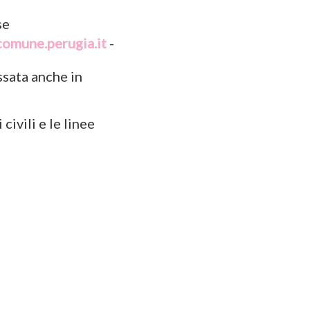
se
omune.perugia.it
-
ssata anche in
civili e le linee